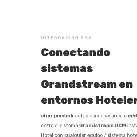
Stay updated on the n
INTEGRACION PMS
Conectando
sistemas
Grandstream en
entornos Hotele
char pmslink
actúa como pasarela o
mid
entre el sistema
Grandstream UCM
inst
el Hotel con cualquier equipo / sistema ho