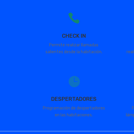

CHECK IN
Permite realizar llamadas
salientes desde la habitación.
real

DESPERTADORES
Programación de despertadores
P
en las habitaciones.
lámp