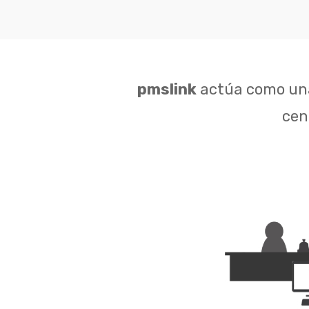
pmslink
actúa como una
cent