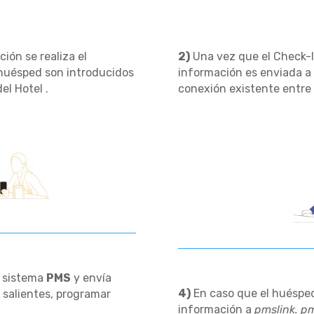
ión se realiza el
2)
Una vez que el Check-IN
 huésped son
información es enviada a
elero (
PMS
) del Hotel .
conexión existente entre 
l sistema
PMS
y envía
4)
En caso que el huésped 
 salientes, programar
información a
pmslink.
pms