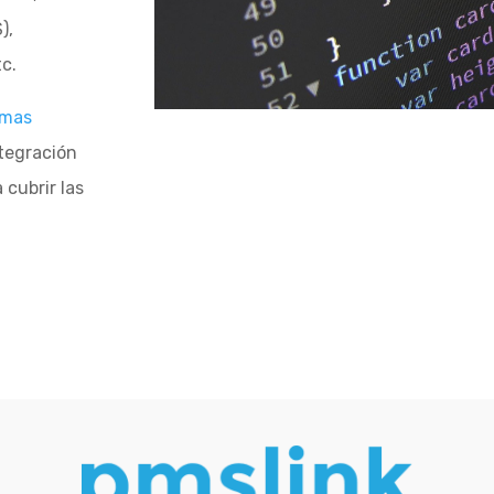
 (PMS),
c.
emas
tegración
 cubrir las