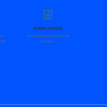
h
ROOM UPDATE
s
Actualiza la información del
ón.
huésped.