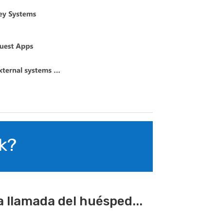
k?
 llamada del huésped...