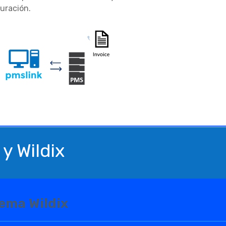
ración.
 Wildix
ema Wildix