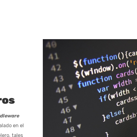
ext big shift in middleware:
ros
dleware
alado en
telero,